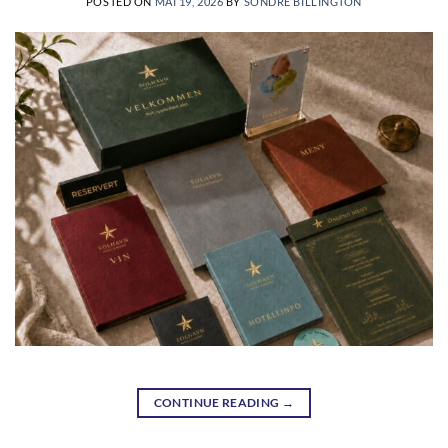
POSTED ON
MAI 19, 2026
BY
SONDRE BILLINGTON
CONTINUE READING
→