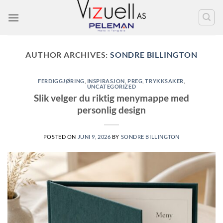
Skip
to
content
AUTHOR ARCHIVES:
SONDRE BILLINGTON
FERDIGGJØRING
,
INSPIRASJON
,
PREG
,
TRYKKSAKER
,
UNCATEGORIZED
Slik velger du riktig menymappe med
personlig design
POSTED ON
JUNI 9, 2026
BY
SONDRE BILLINGTON