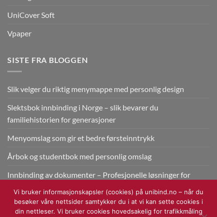
UniCover Soft
Vpaper
SISTE FRA BLOGGEN
Slik velger du riktig menymappe med personlig design
Slektsbok innbinding i Norge – slik bevarer du
familiehistorien for generasjoner
Menyomslag som gir et bedre førsteinntrykk
Årbok og studentbok med personlig omslag
Innbinding av dokumenter – Profesjonelle løsninger for
bedrifter
Vi bruker informasjonskapsler (cookies) på unibind.no – når du
besøker våre nettsider samtykker du i at vi kan sette cookies i
din nettleser. Vi bruker cookies hovedsakelig for trafikkmåling