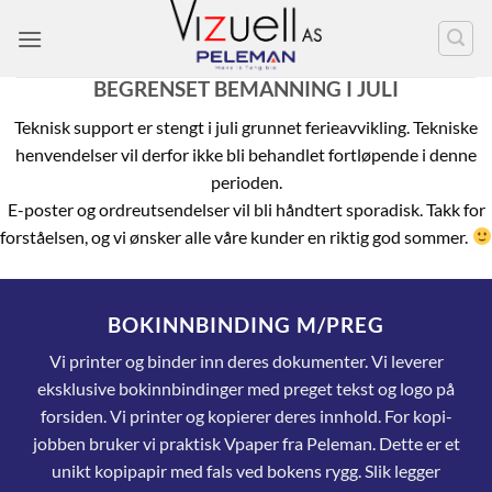
Skip
to
content
BEGRENSET BEMANNING I JULI
Teknisk support er stengt i juli grunnet ferieavvikling. Tekniske
henvendelser vil derfor ikke bli behandlet fortløpende i denne
perioden.
E-poster og ordreutsendelser vil bli håndtert sporadisk. Takk for
forståelsen, og vi ønsker alle våre kunder en riktig god sommer.
BOKINNBINDING M/PREG
Vi printer og binder inn deres dokumenter. Vi leverer
eksklusive bokinnbindinger med preget tekst og logo på
forsiden. Vi printer og kopierer deres innhold. For kopi-
jobben bruker vi praktisk Vpaper fra Peleman. Dette er et
unikt kopipapir med fals ved bokens rygg. Slik legger