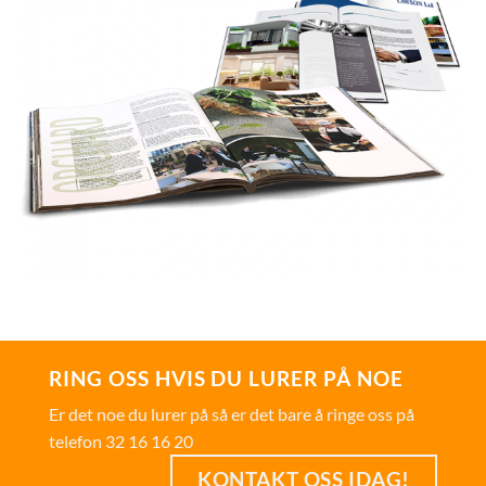
RING OSS HVIS DU LURER PÅ NOE
Er det noe du lurer på så er det bare å ringe oss på
telefon 32 16 16 20
KONTAKT OSS IDAG!