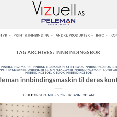
STYR
PRINT & INNBINDING
ANDRE PRODUKTER
INFO
KO
TAG ARCHIVES:
INNBINDINGSBOK
,
INNBINDINGSMAPPE
,
INNBINDINGSMASKIN
,
STEELBOOK INNBINDINGSBOK
,
ST
PPE
,
TRYKKSAKER
,
UNIBINDER 8.1
,
UNIFLEXCOVER INNBINDINGSMAPPE
,
UNIFOI
INNBINDINGSBOK
,
X-BOOK INNBINDINGSBOK
leman innbindingsmaskin til deres kon
POSTED ON
SEPTEMBER 5, 2025
BY
JANNE ODLAND