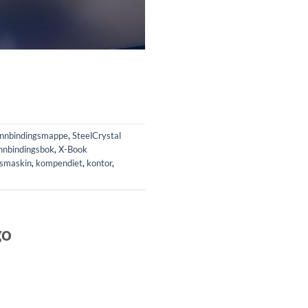
Innbindingsmappe
,
SteelCrystal
nnbindingsbok
,
X-Book
gsmaskin
,
kompendiet
,
kontor
,
go