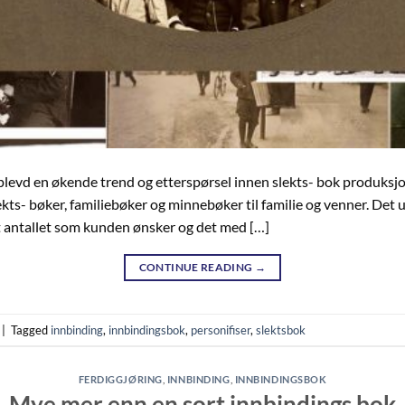
pplevd en økende trend og etterspørsel innen slekts- bok produksjo
lekts- bøker, familiebøker og minnebøker til familie og venner. De
et antallet som kunden ønsker og det med […]
CONTINUE READING
→
|
Tagged
innbinding
,
innbindingsbok
,
personifiser
,
slektsbok
FERDIGGJØRING
,
INNBINDING
,
INNBINDINGSBOK
Mye mer enn en sort innbindings bok