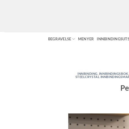
Skip
to
content
BEGRAVELSE
MENYER
INNBINDINGSUT
INNBINDING
,
INNBINDINGSBOK
STEELCRYSTAL INNBINDINGSMA
Pe