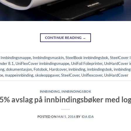
CONTINUE READING
→
,
Innbindingsmappe
,
Innbindingsmaskin
,
SteelBook innbindingsbok
,
SteelCover 
nder 8.1
,
UniFlexCover innbindingsmappe
,
UniFoil Folieprinter
,
UniHardCover i
ing
,
dokumentasjon
,
Fotobok
,
Hardcover
,
innbinding
,
innbindingsbok
,
innbindin
pe
,
mappeinnbinding
,
skoleoppgaver
,
SteelCover
,
Uniflexcover
,
UniHardCover
INNBINDING
,
INNBINDINGSBOK
5% avslag på innbindingsbøker med lo
POSTED ON
MAI 5, 2016
BY
IDA IDA