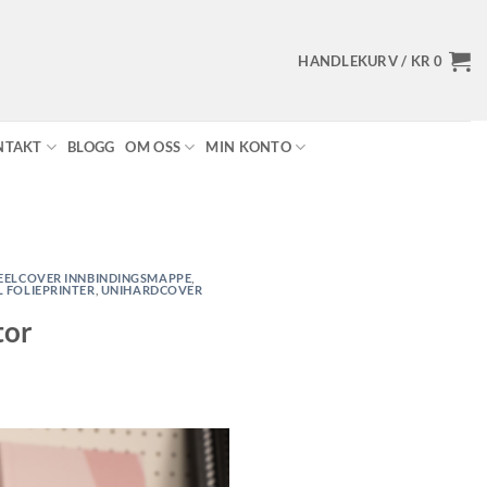
HANDLEKURV /
KR
0
NTAKT
BLOGG
OM OSS
MIN KONTO
EELCOVER INNBINDINGSMAPPE
,
L FOLIEPRINTER
,
UNIHARDCOVER
tor